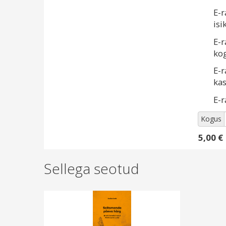
E-r
isi
E-r
kog
E-r
kas
E-
Kogus
5,00 €
Sellega seotud