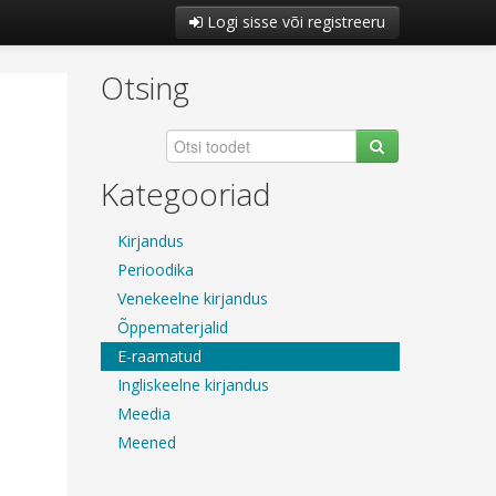
Logi sisse või registreeru
Otsing
Kategooriad
Kirjandus
Perioodika
Venekeelne kirjandus
Õppematerjalid
E-raamatud
Ingliskeelne kirjandus
Meedia
Meened