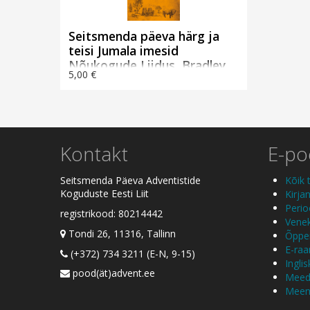
Seitsmenda päeva härg ja
teisi Jumala imesid
Nõukogude Liidus, Bradley
5,00 €
Booth
Kontakt
E-p
Seitsmenda Päeva Adventistide
Kõik 
Koguduste Eesti Liit
Kirja
Perio
registrikood: 80214442
Venek
Tondi 26, 11316, Tallinn
Õppem
E-ra
(+372) 734 3211 (E-N, 9-15)
Ingli
pood(ät)advent.ee
Meed
Meen