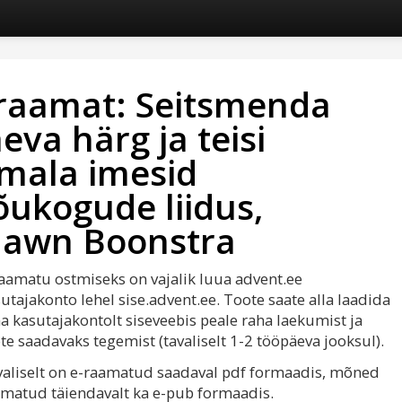
raamat: Seitsmenda
eva härg ja teisi
mala imesid
ukogude liidus,
hawn Boonstra
aamatu ostmiseks on vajalik luua advent.ee
utajakonto lehel sise.advent.ee. Toote saate alla laadida
 kasutajakontolt siseveebis peale raha laekumist ja
te saadavaks tegemist (tavaliselt 1-2 tööpäeva jooksul).
aliselt on e-raamatud saadaval pdf formaadis, mõned
matud täiendavalt ka e-pub formaadis.