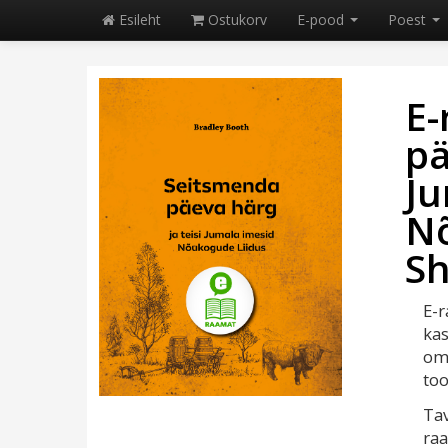
Esileht
Ostukorv
E-pood
Poest
E-
pä
Ju
Nõ
S
E-r
kas
oma
too
Tav
raa