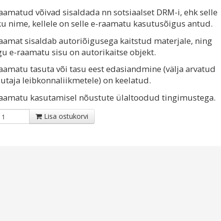
aamatud võivad sisaldada nn sotsiaalset DRM-i, ehk selle
ku nime, kellele on selle e-raamatu kasutusõigus antud.
aamat sisaldab autoriõigusega kaitstud materjale, ning
u e-raamatu sisu on autorikaitse objekt.
aamatu tasuta või tasu eest edasiandmine (välja arvatud
utaja leibkonnaliikmetele) on keelatud.
raamatu kasutamisel nõustute ülaltoodud tingimustega.
Lisa ostukorvi