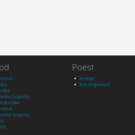
ood
Poest
tooted
Kontakt
ndus
Poe tingimused
odika
eelne kirjandus
aterjalid
amatud
skeelne kirjandus
ia
ed