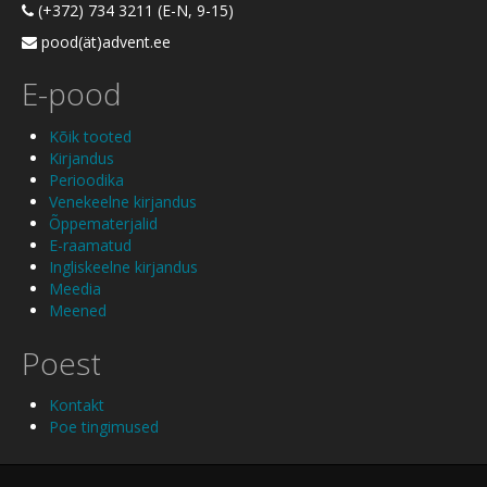
(+372) 734 3211 (E-N, 9-15)
pood(ät)advent.ee
E-pood
Kõik tooted
Kirjandus
Perioodika
Venekeelne kirjandus
Õppematerjalid
E-raamatud
Ingliskeelne kirjandus
Meedia
Meened
Poest
Kontakt
Poe tingimused