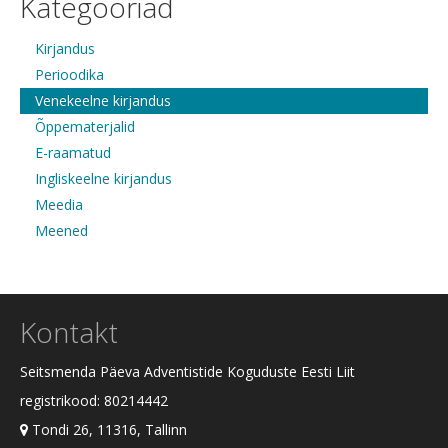
Kategooriad
Kirjandus
Perioodika
Venekeelne kirjandus
Õppematerjalid
E-raamatud
Ingliskeelne kirjandus
Meedia
Meened
Kontakt
Seitsmenda Päeva Adventistide Koguduste Eesti Liit
registrikood: 80214442
Tondi 26, 11316, Tallinn