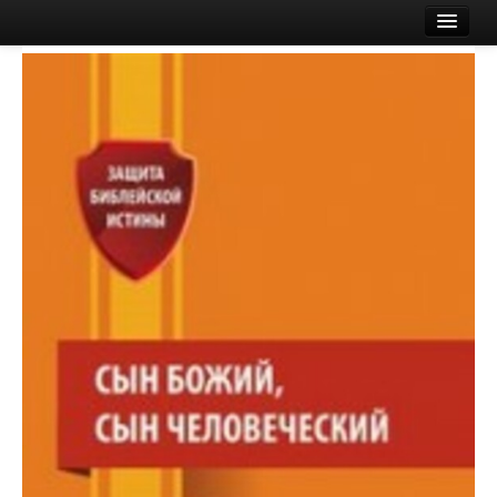
Esileht
Ostukorv
E-pood
Poest
Logi sisse või registreeru