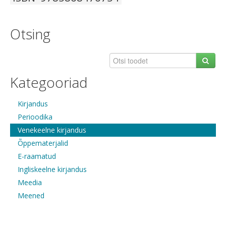
Otsing
Kategooriad
Kirjandus
Perioodika
Venekeelne kirjandus
Õppematerjalid
E-raamatud
Ingliskeelne kirjandus
Meedia
Meened