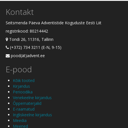
Kontakt
Seitsmenda Päeva Adventistide Koguduste Eesti Liit
registrikood: 80214442
Tondi 26, 11316, Tallinn
(+372) 734 3211 (E-N, 9-15)
pood(ät)advent.ee
E-pood
Kõik tooted
Kirjandus
Perioodika
Venekeelne kirjandus
Õppematerjalid
E-raamatud
Ingliskeelne kirjandus
Meedia
Meened