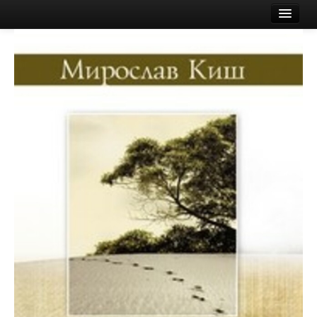
Esileht
Ostukorv
E-pood
Poest
Logi sisse või registreeru