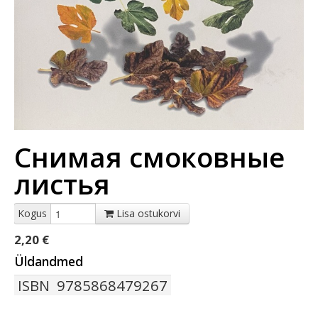
Снимая смоковные
листья
Kogus
Lisa ostukorvi
2,20 €
Üldandmed
ISBN
9785868479267