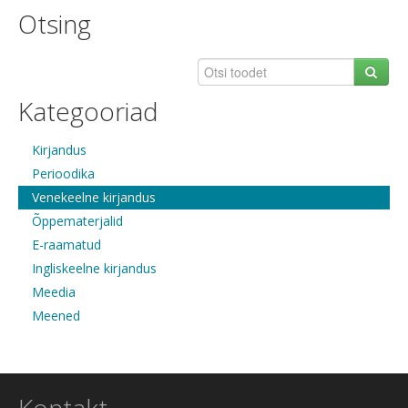
Otsing
Kategooriad
Kirjandus
Perioodika
Venekeelne kirjandus
Õppematerjalid
E-raamatud
Ingliskeelne kirjandus
Meedia
Meened
Kontakt