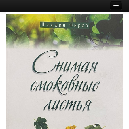
Esileht
Ostukorv
E-pood
Poest
Logi sisse või registreeru