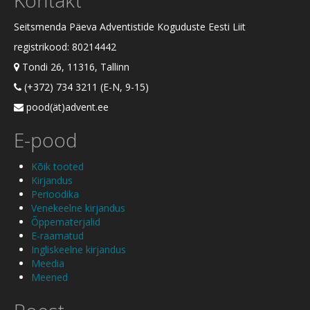
Seitsmenda Päeva Adventistide Koguduste Eesti Liit
registrikood: 80214442
Tondi 26, 11316, Tallinn
(+372) 734 3211 (E-N, 9-15)
pood(ät)advent.ee
E-pood
Kõik tooted
Kirjandus
Perioodika
Venekeelne kirjandus
Õppematerjalid
E-raamatud
Ingliskeelne kirjandus
Meedia
Meened